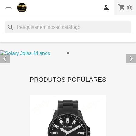
shopping_cart


(0)
search


PRODUTOS POPULARES