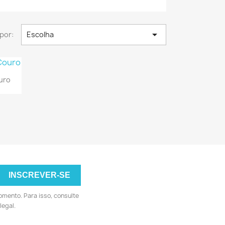

por:
Escolha
a
ouro
omento. Para isso, consulte
legal.