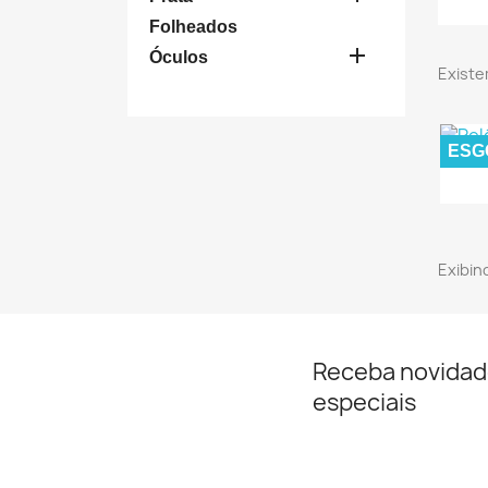
Folheados

Óculos
Existe
ESG
Exibind
Receba novidad
especiais