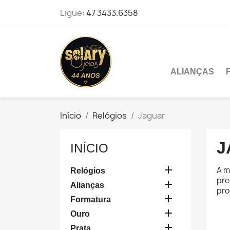
Ligue:
47 3433.6358
ALIANÇAS
Início
Relógios
Jaguar
J
INÍCIO

A m
Relógios
pre

Alianças
pro

Formatura

Ouro

Prata