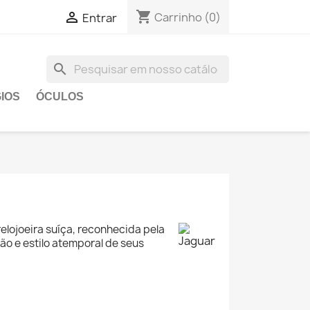
shopping_cart

Carrinho
(0)
Entrar
search
IOS
ÓCULOS
elojoeira suíça, reconhecida pela
ão e estilo atemporal de seus