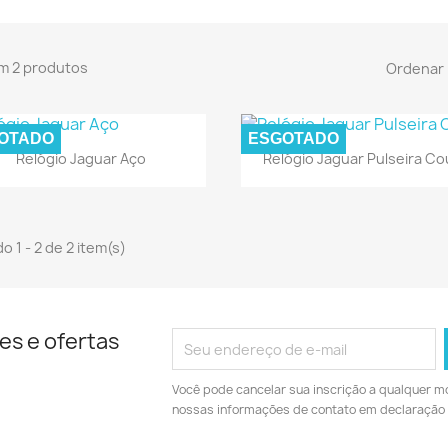
m 2 produtos
Ordenar 
OTADO
ESGOTADO
Visualização rápida
Visualização rápid


Relógio Jaguar Aço
Relógio Jaguar Pulseira C
o 1 - 2 de 2 item(s)
es e ofertas
Você pode cancelar sua inscrição a qualquer m
nossas informações de contato em declaração 