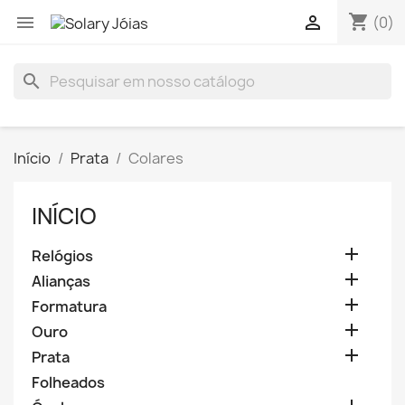
shopping_cart


(0)
search
Início
Prata
Colares
INÍCIO

Relógios

Alianças

Formatura

Ouro

Prata
Folheados