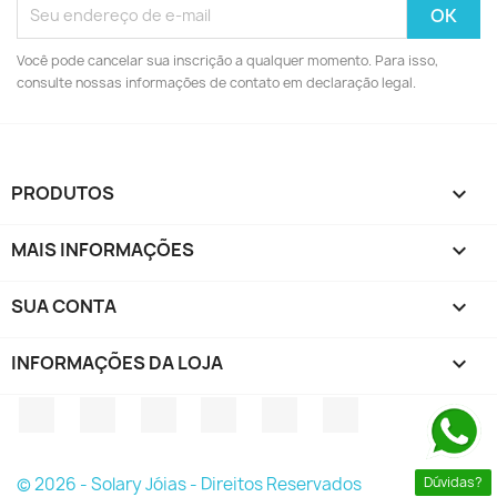
Você pode cancelar sua inscrição a qualquer momento. Para isso,
consulte nossas informações de contato em declaração legal.
PRODUTOS

MAIS INFORMAÇÕES

SUA CONTA

INFORMAÇÕES DA LOJA
keyboard_arrow_down
Facebook
Twitter
YouTube
Instagram
LinkedIn
TikTok
© 2026 - Solary Jóias - Direitos Reservados
Dúvidas?