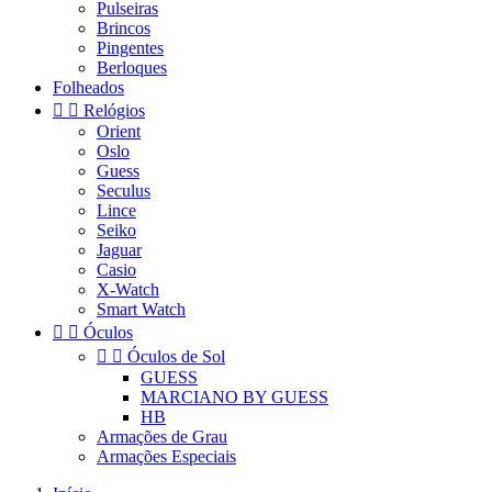
Pulseiras
Brincos
Pingentes
Berloques
Folheados


Relógios
Orient
Oslo
Guess
Seculus
Lince
Seiko
Jaguar
Casio
X-Watch
Smart Watch


Óculos


Óculos de Sol
GUESS
MARCIANO BY GUESS
HB
Armações de Grau
Armações Especiais