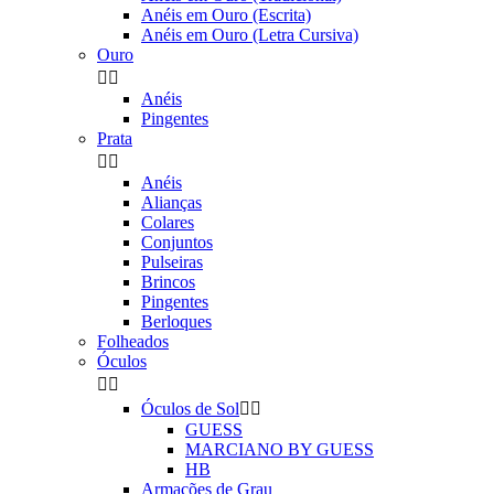
Anéis em Ouro (Escrita)
Anéis em Ouro (Letra Cursiva)
Ouro


Anéis
Pingentes
Prata


Anéis
Alianças
Colares
Conjuntos
Pulseiras
Brincos
Pingentes
Berloques
Folheados
Óculos


Óculos de Sol


GUESS
MARCIANO BY GUESS
HB
Armações de Grau