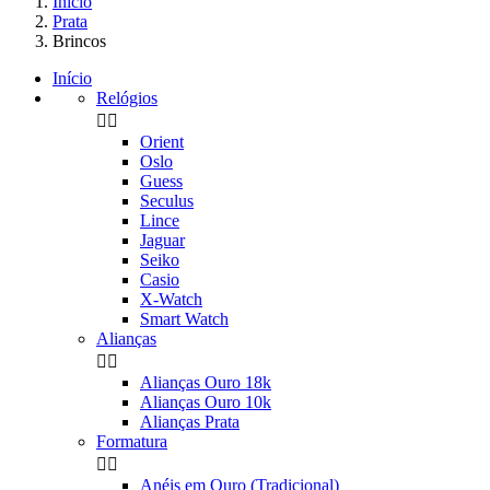
Início
Prata
Brincos
Início
Relógios


Orient
Oslo
Guess
Seculus
Lince
Jaguar
Seiko
Casio
X-Watch
Smart Watch
Alianças


Alianças Ouro 18k
Alianças Ouro 10k
Alianças Prata
Formatura


Anéis em Ouro (Tradicional)