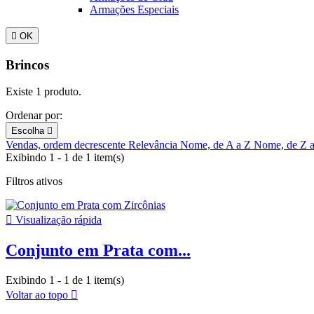
Armações Especiais

OK
Brincos
Existe 1 produto.
Ordenar por:
Escolha

Vendas, ordem decrescente
Relevância
Nome, de A a Z
Nome, de Z 
Exibindo 1 - 1 de 1 item(s)
Filtros ativos

Visualização rápida
Conjunto em Prata com...
Exibindo 1 - 1 de 1 item(s)
Voltar ao topo
