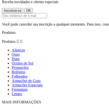
Receba novidades e ofertas especiais
Você pode cancelar sua inscrição a qualquer momento. Para isso, cons
Produtos
Produtos


Alianças
Ouro
Prata
Óculos de Sol
Promoções
Relógios
Folheados
Armações de Grau
Armações Especiais
Formatura
Lentes
MAIS INFORMAÇÕES