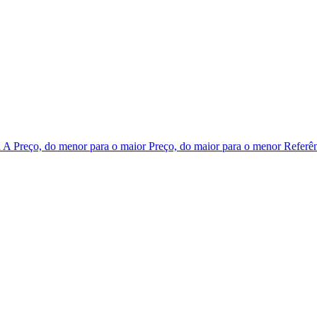
a A
Preço, do menor para o maior
Preço, do maior para o menor
Referên