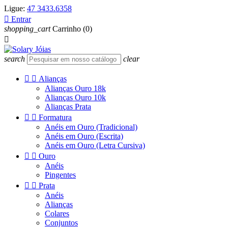
Ligue:
47 3433.6358

Entrar
shopping_cart
Carrinho
(0)

search
clear


Alianças
Alianças Ouro 18k
Alianças Ouro 10k
Alianças Prata


Formatura
Anéis em Ouro (Tradicional)
Anéis em Ouro (Escrita)
Anéis em Ouro (Letra Cursiva)


Ouro
Anéis
Pingentes


Prata
Anéis
Alianças
Colares
Conjuntos