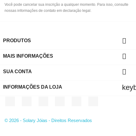
Você pode cancelar sua inscrição a qualquer momento. Para isso, consulte
nossas informações de contato em declaração legal.

PRODUTOS

MAIS INFORMAÇÕES

SUA CONTA
key
INFORMAÇÕES DA LOJA
Facebook
Twitter
YouTube
Instagram
LinkedIn
TikTok
© 2026 - Solary Jóias - Direitos Reservados