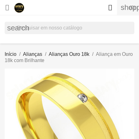
shopp


(0)
search
Início
Alianças
Alianças Ouro 18k
Aliança em Ouro
18k com Brilhante