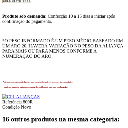
Produto sob demanda:
Confecção 10 a 15 dias a iniciar após
confirmação do pagamento.
*O PESO INFORMADO É UM PESO MÉDIO BASEADO EM
UM ARO 20, HAVERÁ VARIAÇÃO NO PESO DA ALIANÇA
PARA MAIS OU PARA MENOS CONFORME A
NUMERAÇÃO DO ARO.
*As imagens apresentadas são meramente ilustrativas e apesar de serem fotos
reais do produto podem apresentar leve diferença
nos tons e coloração.
Referência
800R
Condição
Novo
16 outros produtos na mesma categoria: