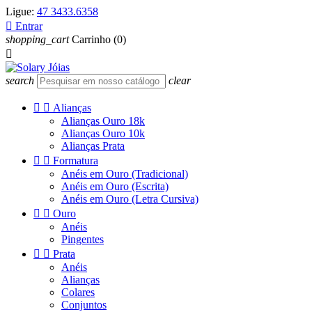
Ligue:
47 3433.6358

Entrar
shopping_cart
Carrinho
(0)

search
clear


Alianças
Alianças Ouro 18k
Alianças Ouro 10k
Alianças Prata


Formatura
Anéis em Ouro (Tradicional)
Anéis em Ouro (Escrita)
Anéis em Ouro (Letra Cursiva)


Ouro
Anéis
Pingentes


Prata
Anéis
Alianças
Colares
Conjuntos