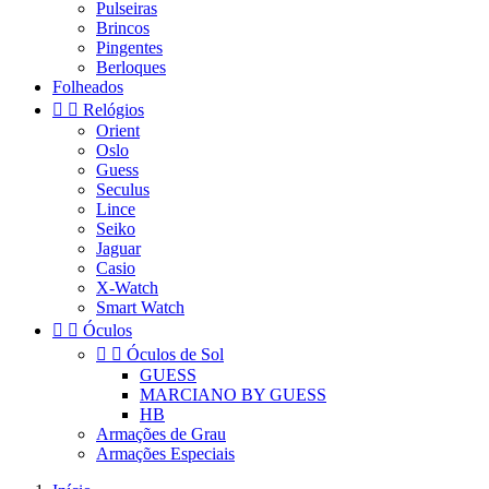
Pulseiras
Brincos
Pingentes
Berloques
Folheados


Relógios
Orient
Oslo
Guess
Seculus
Lince
Seiko
Jaguar
Casio
X-Watch
Smart Watch


Óculos


Óculos de Sol
GUESS
MARCIANO BY GUESS
HB
Armações de Grau
Armações Especiais