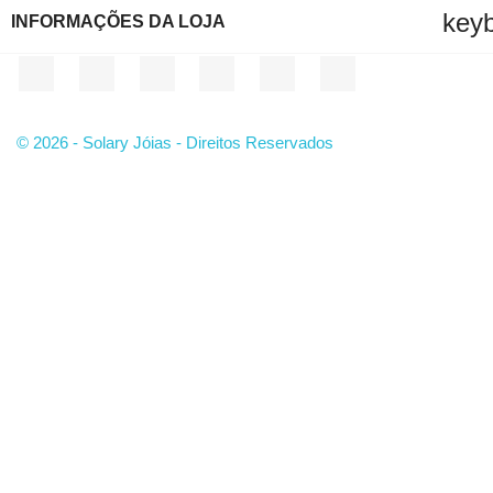
key
INFORMAÇÕES DA LOJA
Facebook
Twitter
YouTube
Instagram
LinkedIn
TikTok
© 2026 - Solary Jóias - Direitos Reservados