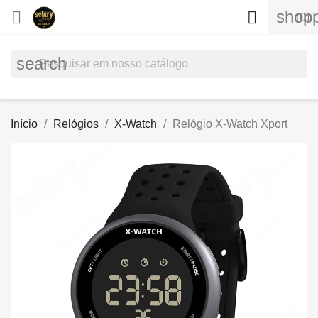
shopp


(0)
search
Início
Relógios
X-Watch
Relógio X-Watch Xport