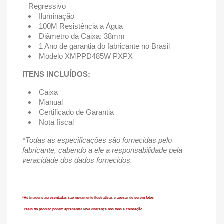
Regressivo
Iluminação
100M Resistência a Água
Diâmetro da Caixa: 38mm
1 Ano de garantia do fabricante no Brasil
Modelo XMPPD485W PXPX
ITENS INCLUÍDOS:
Caixa
Manual
Certificado de Garantia
Nota físcal
*Todas as especificações são fornecidas pelo
fabricante, cabendo a ele a responsabilidade pela
veracidade dos dados fornecidos.
*As imagens apresentadas são meramente ilustrativas e apesar de serem fotos
reais do produto podem apresentar leve diferença
nos tons e coloração.