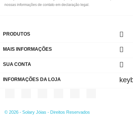
nossas informações de contato em declaração legal.

PRODUTOS

MAIS INFORMAÇÕES

SUA CONTA
key
INFORMAÇÕES DA LOJA
Facebook
Twitter
YouTube
Instagram
LinkedIn
TikTok
© 2026 - Solary Jóias - Direitos Reservados