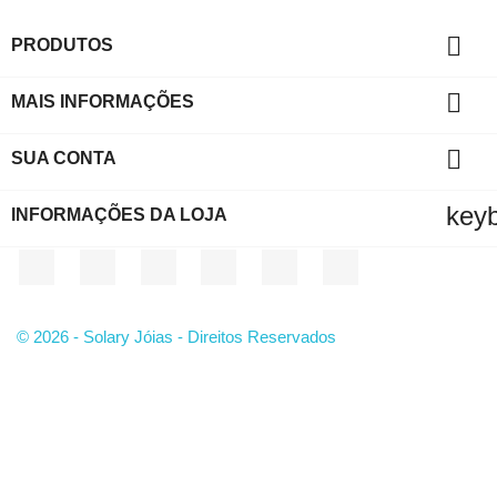

PRODUTOS

MAIS INFORMAÇÕES

SUA CONTA
key
INFORMAÇÕES DA LOJA
Facebook
Twitter
YouTube
Instagram
LinkedIn
TikTok
© 2026 - Solary Jóias - Direitos Reservados