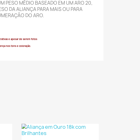
UM PESO MÉDIO BASEADO EM UM ARO 20,
SO DA ALIANÇA PARA MAIS OU PARA
MERAÇÃO DO ARO.
rativas e apesar de serem fotos
rença
nos tons e coloração.
a