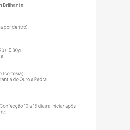
m Brilhante
a por dentro)
20): 5,80g
da
(cortesia)
ntia do Ouro e Pedra
Confecção 10 a 15 dias a iniciar após
nto.