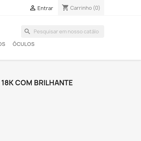
shopping_cart

Carrinho
(0)
Entrar
search
OS
ÓCULOS
 18K COM BRILHANTE