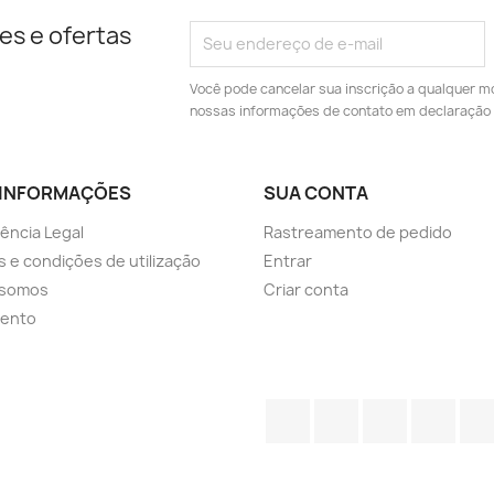
es e ofertas
Você pode cancelar sua inscrição a qualquer m
nossas informações de contato em declaração 
 INFORMAÇÕES
SUA CONTA
ência Legal
Rastreamento de pedido
 e condições de utilização
Entrar
somos
Criar conta
ento
Facebook
Twitter
YouTube
Inst