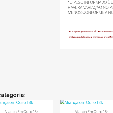
*O PESO INFORMADO É 
HAVERÁ VARIAÇÃO NO PE
MENOS CONFORME A NU
*As imagens apresentadas são meramente ilust
reais do produto podem apresentar leve dife
categoria:
Visualização rápida
Visualização rápid


Aliança Em Ouro 18k
Aliança Em Ouro 18k