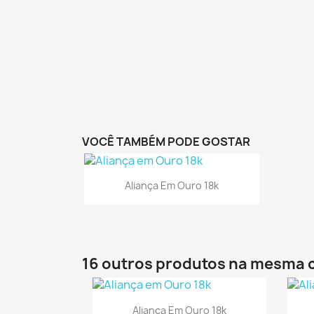
VOCÊ TAMBÉM PODE GOSTAR
Visualização rápida

Aliança Em Ouro 18k
16 outros produtos na mesma 
Visualização rápida

Aliança Em Ouro 18k