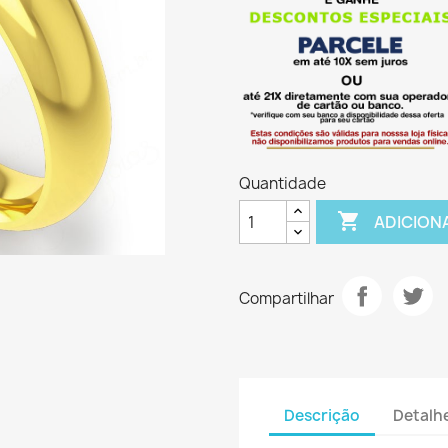
Quantidade

ADICION
Compartilhar
Descrição
Detalh